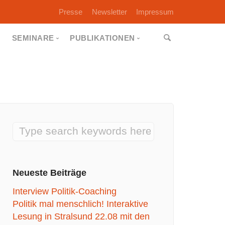
Presse
Newsletter
Impressum
G
SEMINARE
PUBLIKATIONEN
Vertraute Feinde
Kreative Pioniere
Strategisches Netzwerken
Sonstige
Teamentwicklung
Selbstpräsentation und Fotoshooting
Neueste Beiträge
Interview Politik-Coaching
Politik mal menschlich! Interaktive
Lesung in Stralsund 22.08 mit den