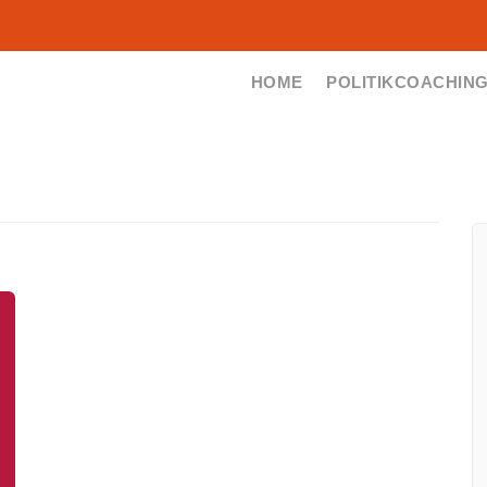
HOME
POLITIKCOACHIN
Seminare &
Workshops
Jetzt Entdecken